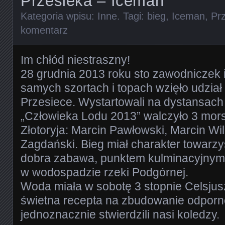
Przesieka – Iceman
Kategoria wpisu:
Inne
. Tagi:
bieg
,
Iceman
,
Pr
komentarz
Im chłód niestraszny!
28 grudnia 2013 roku sto zawodniczek
samych szortach i topach wzięło udzia
Przesiece. Wystartowali na dystansach 5
„Człowieka Lodu 2013” walczyło 3 m
Złotoryja: Marcin Pawłowski, Marcin Wil
Zagdański. Bieg miał charakter towarzyski
dobra zabawa, punktem kulminacyjnym 
w wodospadzie rzeki Podgórnej.
Woda miała w sobotę 3 stopnie Celsjusz
świetna recepta na zbudowanie odporn
jednoznacznie stwierdzili nasi koledzy.