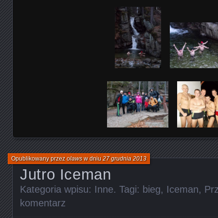
Opublikowany przez
olaws
w dniu
27 grudnia 2013
Jutro Iceman
Kategoria wpisu:
Inne
. Tagi:
bieg
,
Iceman
,
Pr
komentarz