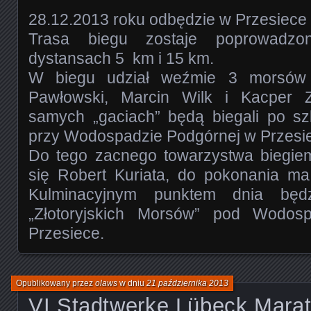
28.12.2013 roku odbędzie w Przesiece 
Trasa biegu zostaje poprowadz
dystansach 5 km i 15 km.
W biegu udział weźmie 3 morsów z
Pawłowski, Marcin Wilk i Kacper Z
samych „gaciach” będą biegali po sz
przy Wodospadzie Podgórnej w Przesi
Do tego zacnego towarzystwa biegiem
się Robert Kuriata, do pokonania m
Kulminacyjnym punktem dnia będz
„Złotoryjskich Morsów” pod Wodo
Przesiece.
Opublikowany przez
olaws
w dniu
21 października 2013
VI Stadtwerke Lübeck Mara