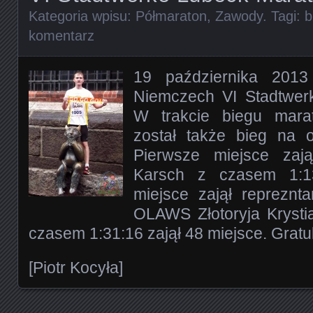
Kategoria wpisu:
Półmaraton
,
Zawody
. Tagi:
b
komentarz
19 października 201
Niemczech VI Stadtwer
W trakcie biegu mara
został także bieg na o
Pierwsze miejsce zaj
Karsch z czasem 1:1
miejsce zajął repreznt
OLAWS Złotoryja Krystia
czasem 1:31:16 zajął 48 miejsce. Gratul
[Piotr Kocyła]