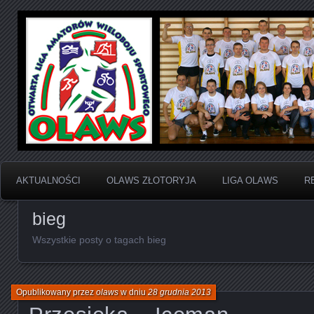
Otwarta Liga Amatorów Wieloboju Sportowego
OLAWS | Otwarta Liga
Sportowego
AKTUALNOŚCI
OLAWS ZŁOTORYJA
LIGA OLAWS
R
bieg
Wszystkie posty o tagach bieg
Opublikowany przez
olaws
w dniu
28 grudnia 2013