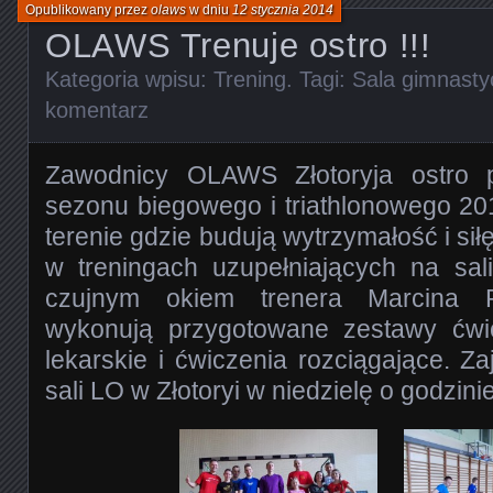
Opublikowany przez
olaws
w dniu
12 stycznia 2014
OLAWS Trenuje ostro !!!
Kategoria wpisu:
Trening
. Tagi:
Sala gimnasty
komentarz
Zawodnicy OLAWS Złotoryja ostro p
sezonu biegowego i triathlonowego 20
terenie gdzie budują wytrzymałość i sił
w treningach uzupełniających na sal
czujnym okiem trenera Marcina 
wykonują przygotowane zestawy ćwicz
lekarskie i ćwiczenia rozciągające. Z
sali LO w Złotoryi w niedzielę o godzini