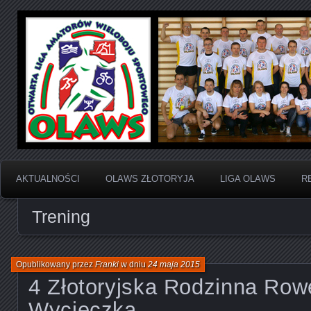
Otwarta Liga Amatorów Wieloboju Sportowego
OLAWS | Otwarta Liga
Sportowego
AKTUALNOŚCI
OLAWS ZŁOTORYJA
LIGA OLAWS
R
Trening
Opublikowany przez
Franki
w dniu
24 maja 2015
4 Złotoryjska Rodzinna Ro
Wycieczka