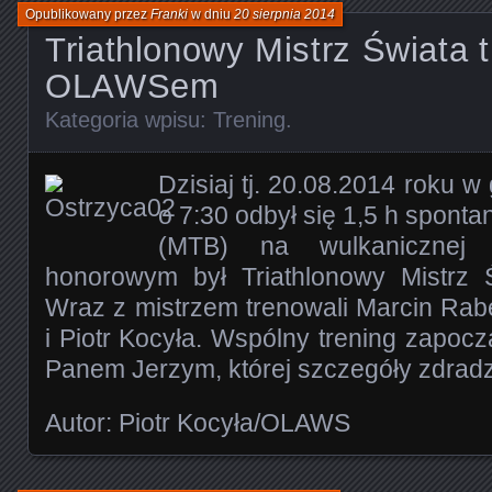
Opublikowany przez
Franki
w dniu
20 sierpnia 2014
Triathlonowy Mistrz Świata 
OLAWSem
Kategoria wpisu:
Trening
.
Dzisiaj tj. 20.08.2014 roku 
o 7:30 odbył się 1,5 h spontan
(MTB) na wulkanicznej 
honorowym był Triathlonowy Mistrz 
Wraz z mistrzem trenowali Marcin Rab
i Piotr Kocyła. Wspólny trening zapoc
Panem Jerzym, której szczegóły zdrad
Autor: Piotr Kocyła/OLAWS