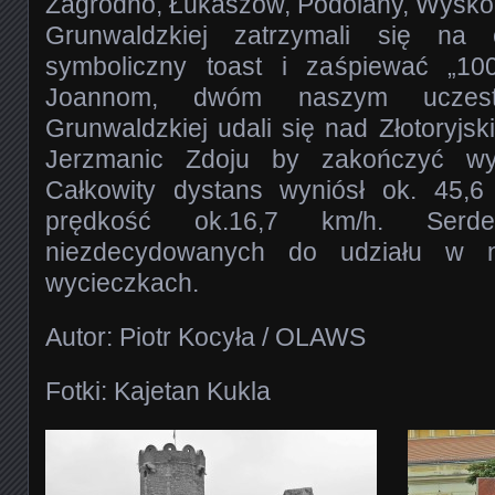
Zagrodno, Łukaszów, Podolany, Wyskok 
Grunwaldzkiej zatrzymali się na
symboliczny toast i zaśpiewać „100
Joannom, dwóm naszym uczest
Grunwaldzkiej udali się nad Złotoryjsk
Jerzmanic Zdoju by zakończyć wyc
Całkowity dystans wyniósł ok. 45,6
prędkość ok.16,7 km/h. Serde
niezdecydowanych do udziału w n
wycieczkach.
Autor: Piotr Kocyła / OLAWS
Fotki: Kajetan Kukla