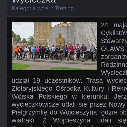
Kategoria wpisu:
Trening
.
24 maj
Cyklist
Stowarz
OLAW
zorgani
Rodz
Wyciecz
udział 19 uczestników. Trasa wycie
Złotoryjskiego Ośrodka Kultury i Rekre
Wojska Polskiego w kierunku, Jerz
wycieczkowicze udali się przez Nowy 
Pielgrzymkę do Wojcieszyna, gdzie ob
wiatraki. Z Wojcieszyna udali się