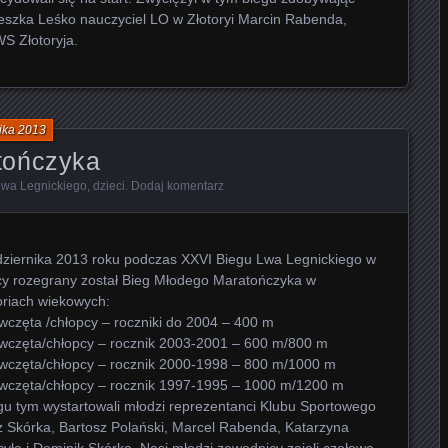
eszka Leśko nauczyciel LO w Złotoryi Marcin Rabenda,
S Złotoryja.
ika 2013
tończyka
Lwa Legnickiego
,
dzieci
.
Dodaj komentarz
dziernika 2013 roku podczas XXVI Biegu Lwa Legnickiego w
cy rozegrany został Bieg Młodego Maratończyka w
oriach wiekowych:
wczęta /chłopcy – roczniki do 2004 – 400 m
ewczęta/chłopcy – rocznik 2003-2001 – 600 m/800 m
ewczęta/chłopcy – rocznik 2000-1998 – 800 m/1000 m
ewczęta/chłopcy – rocznik 1997-1995 – 1000 m/1200 m
gu tym wystartowali młodzi reprezentanci Klubu Sportowego
 Skórka, Bartosz Polański, Marcel Rabenda, Katarzyna
yła i Dominik Skórka. Nasi młodzi zawodnicy zajęli czołowe