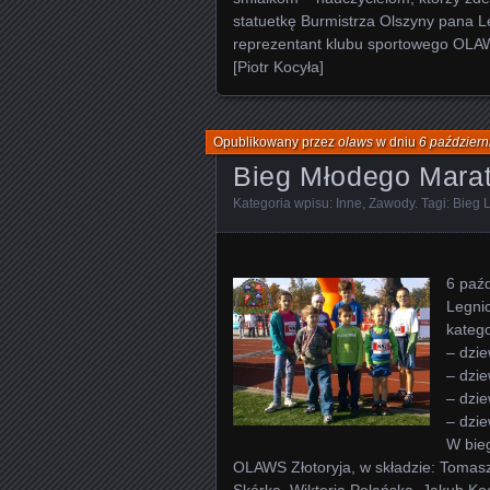
statuetkę Burmistrza Olszyny pana L
reprezentant klubu sportowego OLAW
[Piotr Kocyła]
Opublikowany przez
olaws
w dniu
6 październ
Bieg Młodego Mara
Kategoria wpisu:
Inne
,
Zawody
. Tagi:
Bieg 
6 paź
Legni
kateg
– dzie
– dzi
– dzi
– dzi
W bie
OLAWS Złotoryja, w składzie: Tomasz
Skórka, Wiktoria Polańska, Jakub Koc