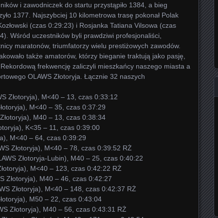
ików i zawodniczek do startu przystąpiło 1384, a bieg
yło 1377. Najszybciej 10 kilometrowa trasę pokonał Polak
Kozłowski (czas 0:29:23) i Rosjanka Tatiana Vilsowa (czas
4). Wśród uczestników byli prawdziwi profesjonaliści,
nicy maratonów, triumfatorzy wielu prestiżowych zawodów.
akowało także amatorów, którzy bieganie traktują jako pasję,
 Rekordową frekwencję zaliczyli mieszkańcy naszego miasta a
ortowego OLAWS Złotoryja. Łącznie 32 naszych
S Złotoryja), M<40 – 13, czas 0:33:12
otoryja), M<40 – 35, czas 0:37:29
Złotoryja), M40 – 13, czas 0:38:34
toryja), K<35 – 11, czas 0:39:00
ja), M<40 – 64, czas 0:39:29
WS Złotoryja), M<40 – 78, czas 0:39:52 RŻ
AWS Złotoryja-Lubin), M40 – 25, czas 0:40:22
łotoryja), M<40 – 123, czas 0:42:22 RŻ
 Złotoryja), M40 – 46, czas 0:42:27
S Złotoryja), M<40 – 148, czas 0:42:37 RŻ
łotoryja), M50 – 22, czas 0:43:04
S Złotoryja), M40 – 56, czas 0:43:31 RŻ