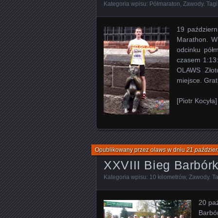
Kategoria wpisu:
Półmaraton
,
Zawody
. Tagi
19 październ
Marathon. W 
odcinku półm
czasem 1:13:
OLAWS Złoto
miejsce. Grat
[Piotr Kocyła]
Opublikowany przez
olaws
w dniu
21 paździer
XXVIII Bieg Barbór
Kategoria wpisu:
10 kilometrów
,
Zawody
. T
20 paź
Barbó