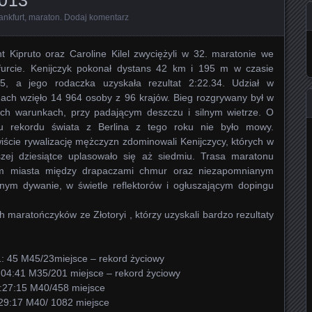
ankfurt
,
maraton
.
Dodaj komentarz
t Kipruto oraz Caroline Kilel zwyciężyli w 32. maratonie we
furcie. Kenijczyk pokonał dystans 42 km i 195 m w czasie
15, a jego rodaczka uzyskała rezultat 2:22.34. Udział w
ach wzięło 14 964 osoby z 96 krajów. Bieg rozgrywany był w
ych warunkach, przy padającym deszczu i silnym wietrze. O
iu rekordu świata z Berlina z tego roku nie było mowy.
ście rywalizację mężczyzn zdominowali Kenijczycy, których w
szej dziesiątce uplasowało się aż siedmiu. Trasa maratonu
m miasta między drapaczami chmur oraz niezapomnianym
nym dywanie, w świetle reflektorów i ogłuszającym dopingu
 maratończyków ze Złotoryi , którzy uzyskali bardzo rezultaty
1: 45 M45/23miejsce – rekord życiowy
:04:41 M35/201 miejsce – rekord życiowy
 :27:15 M40/458 miejsce
:29:17 M40/ 1082 miejsce