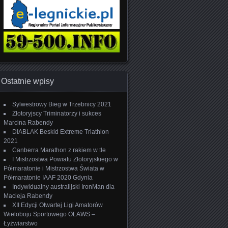
Ostatnie wpisy
Sylwestrowy Bieg w Trzebnicy 2021
Złotoryjscy Triminatorzy i sukces
Marcina Rabendy
DIABLAK Beskid Extreme Triathlon
2021
Canberra Marathon z rakiem w tle
I Mistrzostwa Powiatu Złotoryjskiego w
Półmaratonie i Mistrzostwa Świata w
Półmaratonie IAAF 2020 Gdynia
Indywidualny australijski IronMan dla
Macieja Rabendy
XII Edycji Otwartej Ligi Amatorów
Wieloboju Sportowego OLAWS –
Łyżwiarstwo