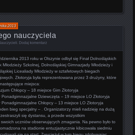
nika 2013
iego nauczyciela
Nauczycieli
.
Dodaj komentarz
dziernika 2013 roku w Olszynie odbył się Finał Dolnośląskich
k Młodzieży Szkolnej, Dolnośląskiej Gimnazjady Młodzieży i
ląskiej Licealiady Młodzieży w sztafetowych biegach
jowych. Złotoryja była reprezentowana przez 3 drużyny, które
 następujące miejsca:
zjum Chłopcy – 18 miejsce Gim Złotoryja
y Ponadgimnazjalne Dziewczęta – 19 miejsce LO Złotoryja
y Ponadgimnazjalne Chłopcy – 13 miejsce LO Złotoryja
eden bieg specjalny – . Organizatorzy mieli nadzieję na dużą
przestraszyli się dystansu, a przede wszystkim
ny swoich uczniów obserwujących zmagania. Na pewno było to
romadzona na stadionie entuzjastycznie kibicowała siedmiu
cydowali się na start. Zwyciężył w tym biegu zdobywając