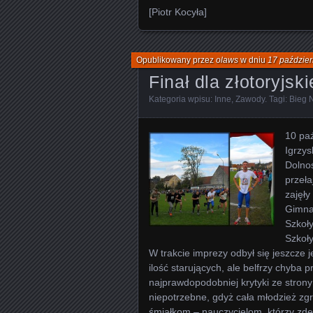
[Piotr Kocyła]
Opublikowany przez
olaws
w dniu
17 paździer
Finał dla złotoryjsk
Kategoria wpisu:
Inne
,
Zawody
. Tagi:
Bieg 
10 paź
Igrzys
Dolnoś
przeła
zajęły
Gimna
Szkoł
Szkoł
W trakcie imprezy odbył się jeszcze j
ilość starujących, ale belfrzy chyba 
najprawdopodobniej krytyki ze stro
niepotrzebne, gdyż cała młodzież zg
śmiałkom – nauczycielom, którzy zde