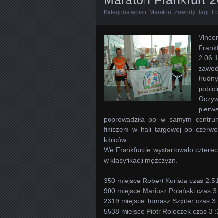
Kategoria wpisu:
Maraton
,
Zawody
. Tagi:
Fr
Vincen
Frank
2:06.
zawod
trudn
pobic
Oczywi
pierw
poprowadziła po w samym centru
finiszem w hali targowej po czerwo
kibiców.
We Frankfurcie wystartowało czterech
w klasyfikacji mężczyzn.
350 miejsce Robert Kuriata czas 2:5
900 miejsce Mariusz Polański czas 3
2319 miejsce Tomasz Szpiter czas 3
5538 miejsce Piotr Roleczek czas 3 