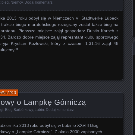
:
bieg
,
Niemcy
.
Dodaj komentarz
ika 2013 roku odbył się w Niemczech VI Stadtwerke Lübeck
trakcie biegu maratońskiego rozegrany został także bieg na
aratonu. Pierwsze miejsce zajął gospodarz Dustin Karsch z
34. Bardzo dobre miejsce zajął reprezntant klubu sportowego
ryja Krystian Kozłowski, który z czasem 1:31:16 zajął 48
ulujemy!!!
nika 2013
kowy o Lampkę Górniczą
agi:
Bieg Barbórkowy
,
Lubin
.
Dodaj komentarz
dziernika 2013 roku odbył się w Lubinie XXVIII Bieg
rkowy o „Lampkę Górniczą”. Z około 2000 zapisanych