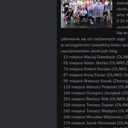
zawodn
ukończ
Artur 
0:33:4
uczest
Nie br
oderwanie się od codziennych zajęć.
w szczególności zawodnicy klubu sp
reprezentantów ukończyło bieg:
· 13 miejsce Maciej Dawidziuk (OLAW
· 55 miejsce Adam Skórka (OLAWS Zł
· 74 miejsce Robert Kuriata (OLAWS 
· 87 miejsce Anna Ficner (OLAWS Zło
· 99 miejsce Mateusz Kozak (Złotory
· 123 miejsce Mariusz Polański (OLA
· 140 miejsce Grzegorz Jarząbek (OL
· 201 miejsce Bartosz Wilk (OLAWS Z
· 218 miejsce Tomasz Szpiter (OLAWS
· 242 miejsce Tomasz Wojdyno (OLAW
· 246 miejsce Mirosław Widziewicz (Z
· 270 miejsce Jacek Klonowski (OLAW