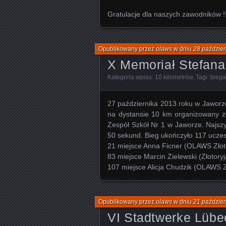
Gratulacje dla naszych zawodników !!
Opublikowany przez
olaws
w dniu
28 paździer
X Memoriał Stefana
Kategoria wpisu:
10 kilometrów
. Tagi:
biega
27 października 2013 roku w Jaworze
na dystansie 10 km organizowany zo
Zespół Szkół Nr 1 w Jaworze. Najszy
50 sekund. Bieg ukończyło 117 uczes
21 miejsce Anna Ficner (OLAWS Złoto
83 miejsce Marcin Zielewski (Złotory
107 miejsce Alicja Chudzik (OLAWS Z
Opublikowany przez
olaws
w dniu
21 paździer
VI Stadtwerke Lübe