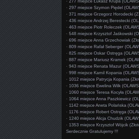
· 277 miejsce Łukasz Krupa (OLAWS 
· 297 miejsce Szymon Piędel (OLAWS
· 371 miejsce Grzegorz Horodecki (Z
· 436 miejsce Andrzej Berestecki (O
· 463 miejsce Piotr Roleczek (OLAWS
· 548 miejsce Krzysztof Jaśkowski (
· 696 miejsce Anna Grzechowiak (Zło
· 809 miejsce Rafał Seberger (OLAWS
· 825 miejsce Oskar Ostręga (OLAWS
· 887 miejsce Mariusz Kramek (OLAW
· 943 miejsce Renata Mazur (OLAWS 
· 998 miejsce Kamil Kopania (OLAWS 
· 1012 miejsce Patrycja Kopania (Zło
· 1036 miejsce Ewelina Wilk (OLAWS 
· 1060 miejsce Teresa Kocyła (OLAWS
· 1064 miejsce Anna Paszkiewicz (OL
· 1142 miejsce Aneta Polańska (OLAW
· 1176 miejsce Robert Ostręga (OLAW
· 1240 miejsce Alicja Chudzik (OLAW
· 1353 miejsce Krzysztof Wójcik (Zło
Serdecznie Gratulujemy !!!