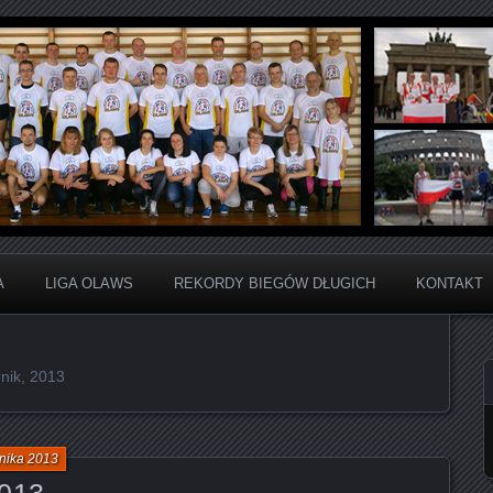
ju Sportowego
arta Liga Amatorów Wiel
A
LIGA OLAWS
REKORDY BIEGÓW DŁUGICH
KONTAKT
nik, 2013
nika 2013
2013