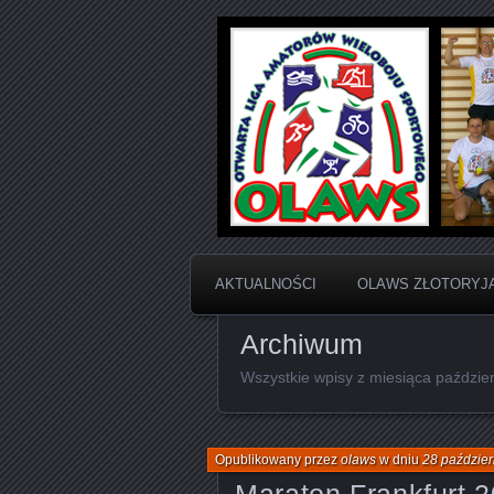
Otwarta Liga Amatorów Wielobo
OLAWS | Otw
Sportowego
AKTUALNOŚCI
OLAWS ZŁOTORYJ
Archiwum
Wszystkie wpisy z miesiąca paździer
Opublikowany przez
olaws
w dniu
28 paździer
Maraton Frankfurt 