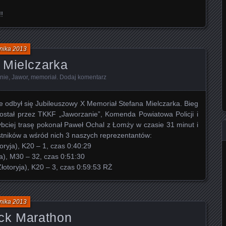
!
nika 2013
 Mielczarka
nie
,
Jawor
,
memoriał
.
Dodaj komentarz
 odbył się Jubileuszowy X Memoriał Stefana Mielczarka. Bieg
stał przez TKKF „Jaworzanie”, Komenda Powiatowa Policji i
bciej trasę pokonał Paweł Ochal z Łomży w czasie 31 minut i
tników a wśród nich 3 naszych reprezentantów:
ryja), K20 – 1, czas 0:40:29
ja), M30 – 32, czas 0:51:30
łotoryja), K20 – 3, czas 0:59:53 RŻ
nika 2013
ck Marathon