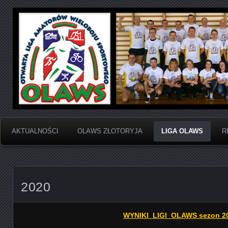
Otwarta Liga Amatorów Wieloboju Sportowego
OLAWS | Otwarta Liga
Sportowego
AKTUALNOŚCI
OLAWS ZŁOTORYJA
LIGA OLAWS
R
2020
WYNIKI LIGI OLAWS sezon 2