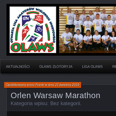
Otwarta Liga Amatorów Wieloboju Sportowego
OLAWS | Otwarta Liga
Sportowego
AKTUALNOŚCI
OLAWS ZŁOTORYJA
LIGA OLAWS
R
Opublikowany przez
Franki
w dniu
21 kwietnia 2019
Orlen Warsaw Marathon
Kategoria wpisu:
Bez kategorii
.