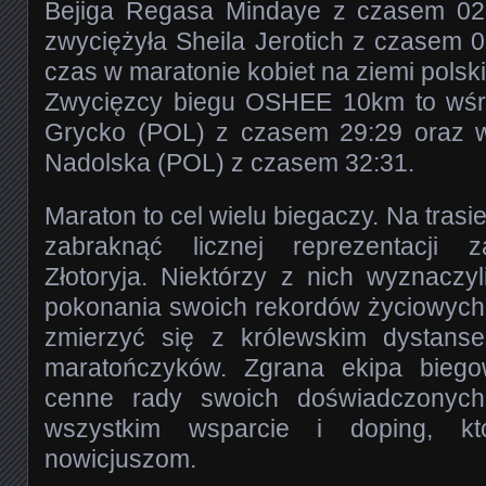
Bejiga Regasa Mindaye z czasem 02:
zwyciężyła Sheila Jerotich z czasem 0
czas w maratonie kobiet na ziemi polski
Zwycięzcy biegu OSHEE 10km to wś
Grycko (POL) z czasem 29:29 oraz w
Nadolska (POL) z czasem 32:31.
Maraton to cel wielu biegaczy. Na trasi
zabraknąć licznej reprezentacji
Złotoryja. Niektórzy z nich wyznaczy
pokonania swoich rekordów życiowych,
zmierzyć się z królewskim dystans
maratończyków. Zgrana ekipa biego
cenne rady swoich doświadczonyc
wszystkim wsparcie i doping, kt
nowicjuszom.