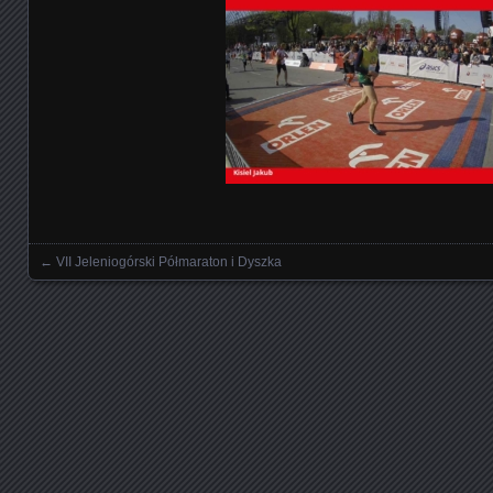
←
VII Jeleniogórski Półmaraton i Dyszka
Nawigowanie wpisami