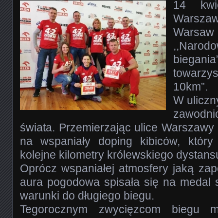
14 kwi
Warszaw
Warsaw
,,Nar
biega
towar
10km”.
W uliczn
zawodnic
świata. Przemierzając ulice Warszawy 
na wspaniały doping kibiców, który
kolejne kilometry królewskiego dystans
Oprócz wspaniałej atmosfery jaką zape
aura pogodowa spisała się na medal 
warunki do dł
ugiego biegu.
Tegorocznym zwycięzcom biegu ma