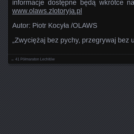
informacje dostępne będą wkrótce na 
www.olaws.zlotoryja.pl
Autor: Piotr Kocyła /OLAWS
„Zwyciężaj bez pychy, przegrywaj bez 
←
41 Półmaraton Lechitów
Nawigowanie wpisami