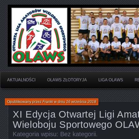
Otwarta Liga Amatorów Wieloboju Sportowego
OLAWS | Otwarta Liga
Sportowego
AKTUALNOŚCI
OLAWS ZŁOTORYJA
LIGA OLAWS
R
Opublikowany przez
Franki
w dniu
16 września 2018
XI Edycja Otwartej Ligi Ama
Wieloboju Sportowego OL
Kategoria wpisu:
Bez kategorii
.