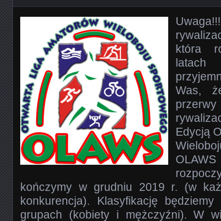
Uwaga!!!
rywaliz
która 
latach
przyjem
Was, że
przer
rywaliz
Edycją O
Wielo
OLAWS 
rozpocz
kończymy w grudniu 2019 r. (w każ
konkurencja). Klasyfikację będziem
grupach (kobiety i mężczyźni). W w