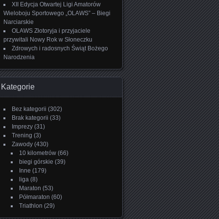
XII Edycja Otwartej Ligi Amatorów
Wieloboju Sportowego „OLAWS” – Biegi
Narciarskie
OLAWS Złotoryja i przyjaciele
przywitali Nowy Rok w Słoneczku
Zdrowych i radosnych Świąt Bożego
Narodzenia
Kategorie
Bez kategorii
(302)
Brak kategorii
(33)
Imprezy
(31)
Trening
(3)
Zawody
(430)
10 kilometrów
(66)
biegi górskie
(39)
Inne
(179)
liga
(8)
Maraton
(53)
Półmaraton
(60)
Triathlon
(29)