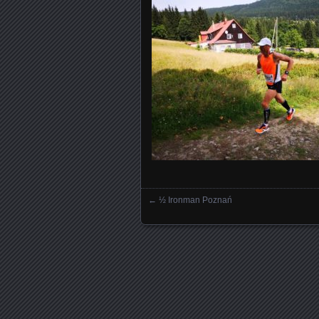
←
½ Ironman Poznań
Nawigowanie wpisami