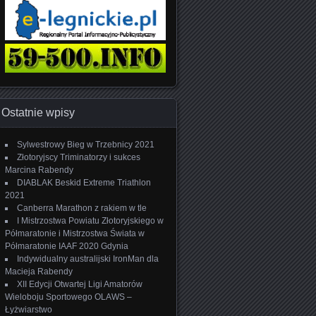
Ostatnie wpisy
Sylwestrowy Bieg w Trzebnicy 2021
Złotoryjscy Triminatorzy i sukces
Marcina Rabendy
DIABLAK Beskid Extreme Triathlon
2021
Canberra Marathon z rakiem w tle
I Mistrzostwa Powiatu Złotoryjskiego w
Półmaratonie i Mistrzostwa Świata w
Półmaratonie IAAF 2020 Gdynia
Indywidualny australijski IronMan dla
Macieja Rabendy
XII Edycji Otwartej Ligi Amatorów
Wieloboju Sportowego OLAWS –
Łyżwiarstwo