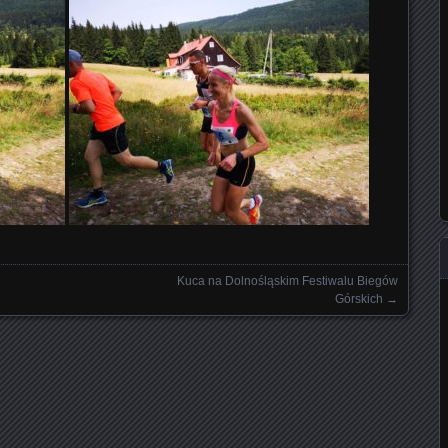
Kuca na Dolnośląskim Festiwalu Biegów
Górskich
→