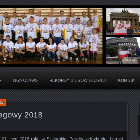
ju Sportowego
arta Liga Amatorów Wiel
A
LIGA OLAWS
REKORDY BIEGÓW DŁUGICH
KONTAKT
18
iegowy 2018
21 lipca 2018 roku w Szklarskiej Porębie odbyły się „Izerski