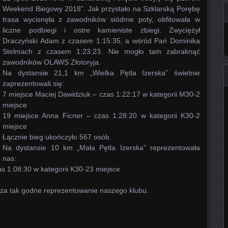
Weekend Biegowy 2018”. Jak przystało na Szklarską Porębę
trasa wycisnęła z zawodników siódme poty, obfitowała w
liczne podbiegi i ostre kamieniste zbiegi. Zwyciężył
Draczyński Adam z czasem 1:15:35, a wśród Pań Dominika
Stelmach z czasem 1:23:23. Nie mogło tam zabraknąć
zawodników OLAWS Złotoryja.
Na dystansie 21,1 km „Wielka Pętla Izerska” świetnie
zaprezentowali się:
7 miejsce Maciej Dawidziuk – czas 1:22:17 w kategorii M30-2
miejsce
19 miejsce Anna Ficner – czas 1:28:20 w kategorii K30-2
miejsce
Łącznie bieg ukończyło 567 osób.
Na dystansie 10 km „Mała Pętla Izerska” reprezentowała
nas:
s 1:08:30 w kategorii K30-23 miejsce
 za tak godne reprezentowanie naszego klubu.