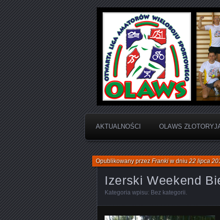
Otwarta Liga Amatorów Wielobo
OLAWS | Otw
Sportowego
AKTUALNOŚCI
OLAWS ZŁOTORYJ
Opublikowany przez
Franki
w dniu
22 lipca 20
Izerski Weekend B
Kategoria wpisu:
Bez kategorii
.