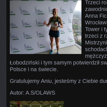
Trzeci r
zawodnic
Anna Fic
Wrocławi
Tower i 
trzeci z 
Mistrzyn
schodach
mężczyzn
Łobodziński i tym samym potwierdził s
Polsce i na świecie.
Gratulujemy Aniu, jesteśmy z Ciebie dum
Autor: A.S/OLAWS