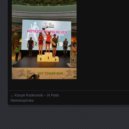
←
Klasyk Radkowski – IX Pętla
Nawigowanie wpisami
Stołowogórska