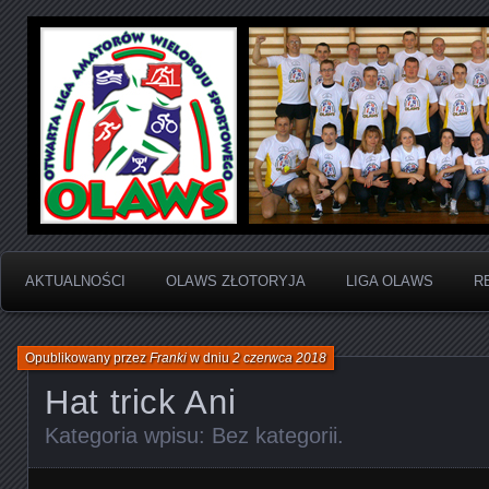
Otwarta Liga Amatorów Wieloboju Sportowego
OLAWS | Otwarta Liga
Sportowego
AKTUALNOŚCI
OLAWS ZŁOTORYJA
LIGA OLAWS
R
Opublikowany przez
Franki
w dniu
2 czerwca 2018
Hat trick Ani
Kategoria wpisu:
Bez kategorii
.