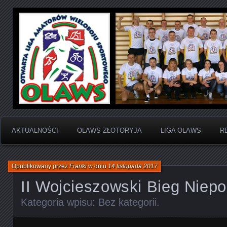
Otwarta Liga Amatorów Wieloboju Sportowego
OLAWS | Otwarta Liga
Sportowego
AKTUALNOŚCI
OLAWS ZŁOTORYJA
LIGA OLAWS
R
Opublikowany przez
Franki
w dniu
14 listopada 2017
II Wojcieszowski Bieg Niepo
Kategoria wpisu:
Bez kategorii
.