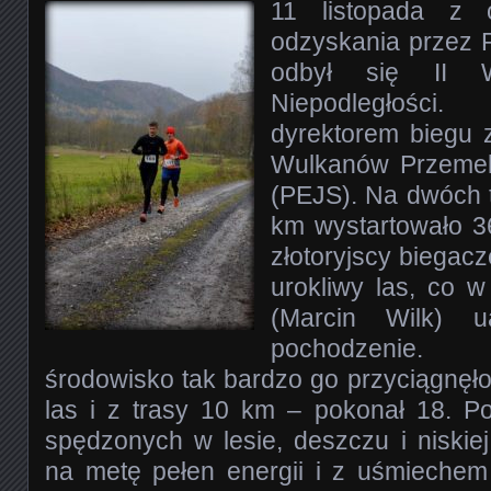
11 listopada z o
odzyskania przez P
odbył się II W
Niepodległośc
dyrektorem biegu z
Wulkanów Przem
(PEJS). Na dwóch 
km wystartowało 3
złotoryjscy biegacz
urokliwy las, co 
(Marcin Wilk) ua
pochodzenie.
środowisko tak bardzo go przyciągnęło
las i z trasy 10 km – pokonał 18. 
spędzonych w lesie, deszczu i niskie
na metę pełen energii i z uśmiechem 