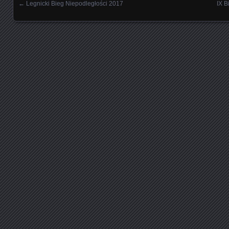
←
Legnicki Bieg Niepodległości 2017
IX B
Nawigowanie wpisami