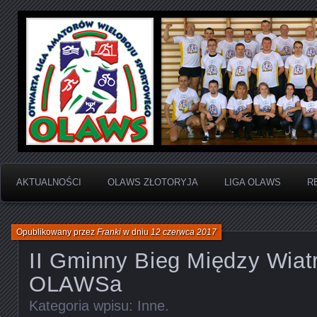
Otwarta Liga Amatorów Wieloboju Sportowego
OLAWS | Otwarta Liga
Sportowego
AKTUALNOŚCI
OLAWS ZŁOTORYJA
LIGA OLAWS
R
Opublikowany przez
Franki
w dniu
12 czerwca 2017
II Gminny Bieg Między Wiat
OLAWSa
Kategoria wpisu:
Inne
.