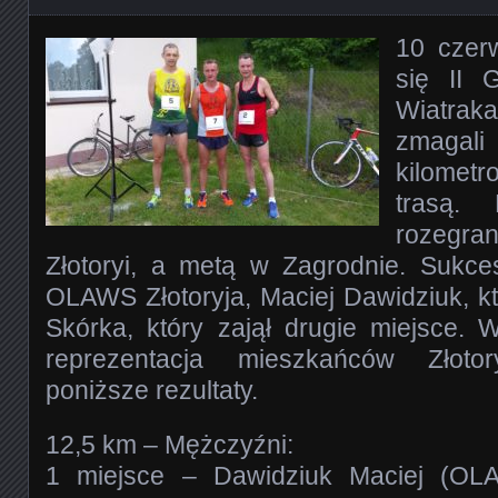
10 czer
się II 
Wiatra
zmaga
kilomet
trasą.
rozegran
Złotoryi, a metą w Zagrodnie. Sukce
OLAWS Złotoryja, Maciej Dawidziuk, k
Skórka, który zajął drugie miejsce. 
reprezentacja mieszkańców Złotor
poniższe rezultaty.
12,5 km – Mężczyźni:
1 miejsce – Dawidziuk Maciej (OLA