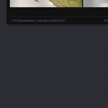
←
VII SuperMaraton Jastrzębi Łaskich 2017
XI
Nawigowanie wpisami