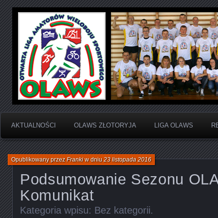
Otwarta Liga Amatorów Wieloboju Sportowego
OLAWS | Otwarta Liga
Sportowego
AKTUALNOŚCI
OLAWS ZŁOTORYJA
LIGA OLAWS
R
Opublikowany przez
Franki
w dniu
23 listopada 2016
Podsumowanie Sezonu OL
Komunikat
Kategoria wpisu:
Bez kategorii
.