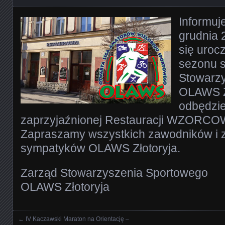
Informuj
grudnia 
się uro
sezonu 
Stowarz
OLAWS Zł
odbędzie
zaprzyjaźnionej Restauracji WZORCOW
Zapraszamy wszystkich zawodników i 
sympatyków OLAWS Złotoryja.
Zarząd Stowarzyszenia Sportowego
OLAWS Złotoryja
←
IV Kaczawski Maraton na Orientację –