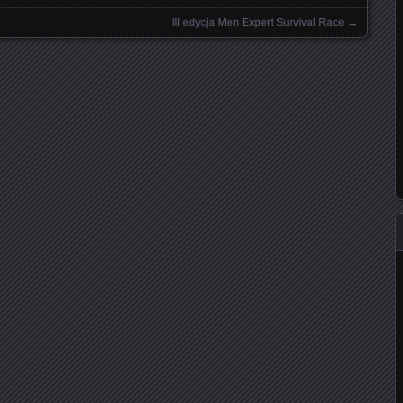
III edycja Men Expert Survival Race
→