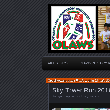
Otwarta Liga Amatorów Wielobo
OLAWS | Otw
Sportowego
AKTUALNOŚCI
OLAWS ZŁOTORYJ
Opublikowany przez
Franki
w dniu
22 maja 20
Sky Tower Run 201
Kategoria wpisu:
Bez kategorii
,
Inne
.