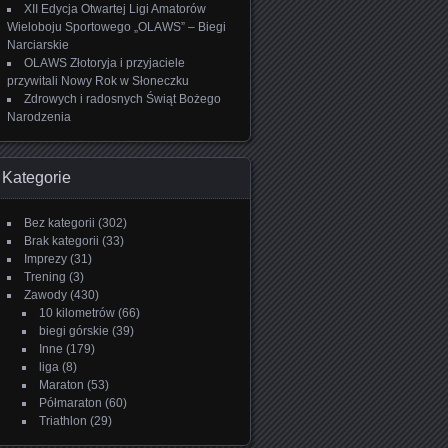
XII Edycja Otwartej Ligi Amatorów
Wieloboju Sportowego „OLAWS” – Biegi
Narciarskie
OLAWS Złotoryja i przyjaciele
przywitali Nowy Rok w Słoneczku
Zdrowych i radosnych Świąt Bożego
Narodzenia
Kategorie
Bez kategorii
(302)
Brak kategorii
(33)
Imprezy
(31)
Trening
(3)
Zawody
(430)
10 kilometrów
(66)
biegi górskie
(39)
Inne
(179)
liga
(8)
Maraton
(53)
Półmaraton
(60)
Triathlon
(29)