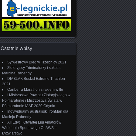
Ostatnie wpisy
Sylwestrowy Bieg w Trzebnicy 2021
Złotoryjscy Triminatorzy i sukces
Marcina Rabendy
DIABLAK Beskid Extreme Triathlon
2021
Canberra Marathon z rakiem w tle
I Mistrzostwa Powiatu Złotoryjskiego w
Półmaratonie i Mistrzostwa Świata w
Półmaratonie IAAF 2020 Gdynia
Indywidualny australijski IronMan dla
Macieja Rabendy
XII Edycji Otwartej Ligi Amatorów
Wieloboju Sportowego OLAWS –
Łyżwiarstwo