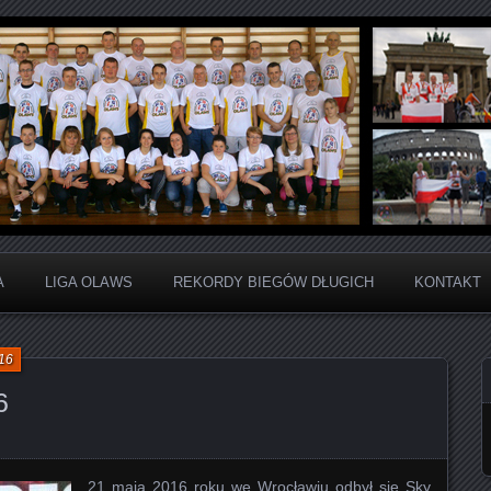
ju Sportowego
arta Liga Amatorów Wiel
A
LIGA OLAWS
REKORDY BIEGÓW DŁUGICH
KONTAKT
16
6
21 maja 2016 roku we Wrocławiu odbył się Sky