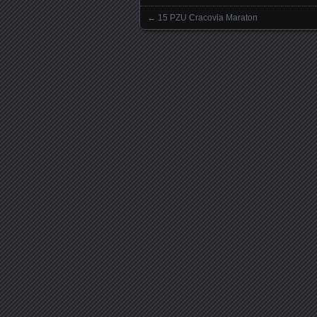
←
15 PZU Cracovia Maraton
Nawigowanie wpisami