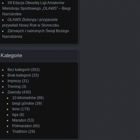
XII Edycja Otwartej Ligi Amatorów
Wieloboju Sportowego „OLAWS” – Biegi
Narciarskie
OLAWS Złotoryja i przyjaciele
przywitali Nowy Rok w Słoneczku
Zdrowych i radosnych Świąt Bożego
Narodzenia
Kategorie
Bez kategorii
(302)
Brak kategorii
(33)
Imprezy
(31)
Trening
(3)
Zawody
(430)
10 kilometrów
(66)
biegi górskie
(39)
Inne
(179)
liga
(8)
Maraton
(53)
Półmaraton
(60)
Triathlon
(29)