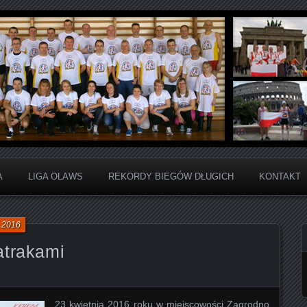
ju Sportowego
arta Liga Amatorów Wiel
A
LIGA OLAWS
REKORDY BIEGÓW DŁUGICH
KONTAKT
a 2016
atrakami
23 kwietnia 2016 roku w miejscowości Zagrodno