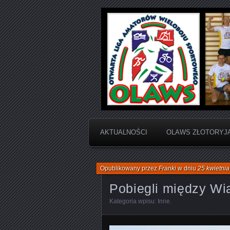
Otwarta Liga Amatorów Wielobo
OLAWS | Otw
Sportowego
AKTUALNOŚCI
OLAWS ZŁOTORYJ
Opublikowany przez
Franki
w dniu
25 kwietni
Pobiegli między Wi
Kategoria wpisu:
Inne
.