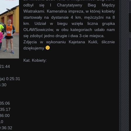
odbył się I Charytatywny Bieg Między
Wiatrakami. Kameralna impreza, w której kobiety
startowały na dystansie 4 km, mężczyźni na 8
km. Udział w biegu wzięła liczna grupka
OLAWSowiczów, w obu kategoriach udało nam
się zdobyć jedno drugie i dwa 3-cie miejsca.
Zdjęcia w wykonaniu Kajetana Kukli, ślicznie
dziękujemy
Kat. Kobiety:
:21:44
ja) 0:25:31
6:30
:35:06
:35:17
:36:00
10
0:36:32