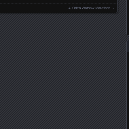
4. Orlen Warsaw Marathon
→