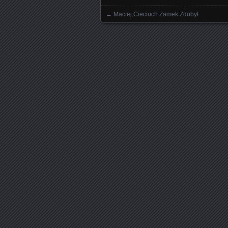
←
Maciej Cieciuch Zamek Zdobył
Nawigowanie wpisami