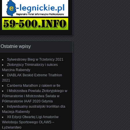
Ostatnie wpisy
Sylwestrowy Bieg w Trzebnicy 2021
Złotoryjscy Triminatorzy i sukces
Marcina Rabendy
DIABLAK Beskid Extreme Triathlon
2021
Canberra Marathon z rakiem w tle
I Mistrzostwa Powiatu Złotoryjskiego w
Półmaratonie i Mistrzostwa Świata w
Półmaratonie IAAF 2020 Gdynia
Indywidualny australijski IronMan dla
Macieja Rabendy
XII Edycji Otwartej Ligi Amatorów
Wieloboju Sportowego OLAWS –
Łyżwiarstwo