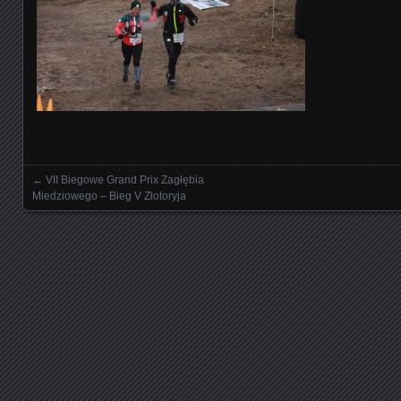
←
VII Biegowe Grand Prix Zagłębia
Nawigowanie wpisami
Miedziowego – Bieg V Złotoryja