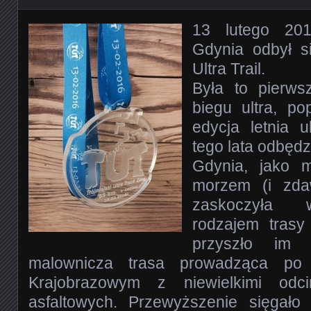
13 lutego 20
Gdynia odbył s
Ultra Trail.
Była to pierw
biegu ultra, po
edycja letnia u
tego lata odbędzi
Gdynia, jako 
morzem (i zdaw
zaskoczyła 
rodzajem trasy
przyszło im 
malownicza trasa prowadząca po 
Kra
jobrazowym z niewielkimi odc
asfaltowych. Przewyższenie sięgał