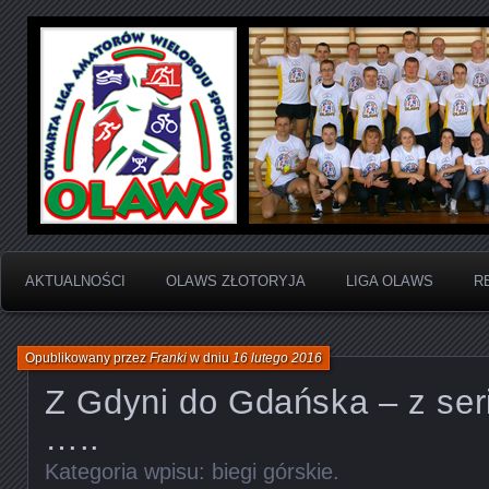
Otwarta Liga Amatorów Wieloboju Sportowego
OLAWS | Otwarta Liga
Sportowego
AKTUALNOŚCI
OLAWS ZŁOTORYJA
LIGA OLAWS
R
Opublikowany przez
Franki
w dniu
16 lutego 2016
Z Gdyni do Gdańska – z ser
…..
Kategoria wpisu:
biegi górskie
.