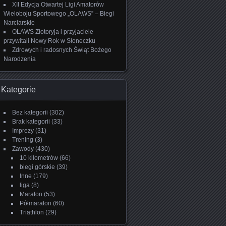
XII Edycja Otwartej Ligi Amatorów
Wieloboju Sportowego „OLAWS” – Biegi
Narciarskie
OLAWS Złotoryja i przyjaciele
przywitali Nowy Rok w Słoneczku
Zdrowych i radosnych Świąt Bożego
Narodzenia
Kategorie
Bez kategorii
(302)
Brak kategorii
(33)
Imprezy
(31)
Trening
(3)
Zawody
(430)
10 kilometrów
(66)
biegi górskie
(39)
Inne
(179)
liga
(8)
Maraton
(53)
Półmaraton
(60)
Triathlon
(29)