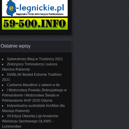
Ostatnie wpisy
Sylwestrowy Bieg w Trzebnicy 2021
Złotoryjscy Triminatorzy i sukces
Marcina Rabendy
DIABLAK Beskid Extreme Triathlon
2021
Canberra Marathon z rakiem w tle
I Mistrzostwa Powiatu Złotoryjskiego w
Półmaratonie i Mistrzostwa Świata w
Półmaratonie IAAF 2020 Gdynia
Indywidualny australijski IronMan dla
Macieja Rabendy
XII Edycji Otwartej Ligi Amatorów
Wieloboju Sportowego OLAWS –
Łyżwiarstwo