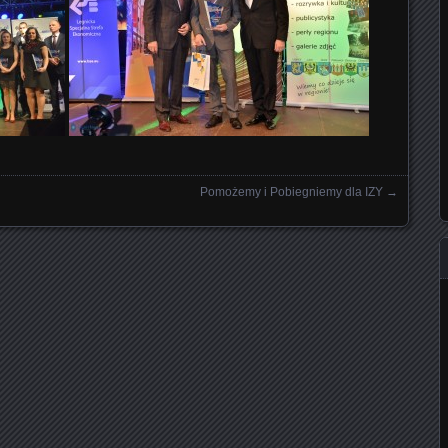
Pomożemy i Pobiegniemy dla IZY
→