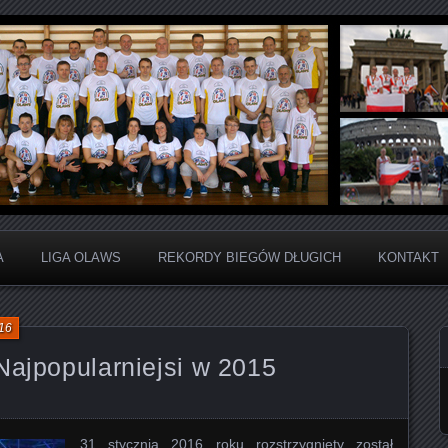
ju Sportowego
arta Liga Amatorów Wiel
A
LIGA OLAWS
REKORDY BIEGÓW DŁUGICH
KONTAKT
016
Najpopularniejsi w 2015
31 stycznia 2016 roku rozstrzygnięty został