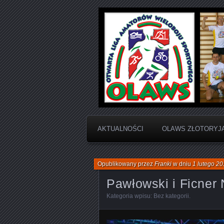
Otwarta Liga Amatorów Wielobo
OLAWS | Otw
Sportowego
AKTUALNOŚCI
OLAWS ZŁOTORYJ
Opublikowany przez
Franki
w dniu
1 lutego 2
Pawłowski i Ficner 
Kategoria wpisu:
Bez kategorii
.