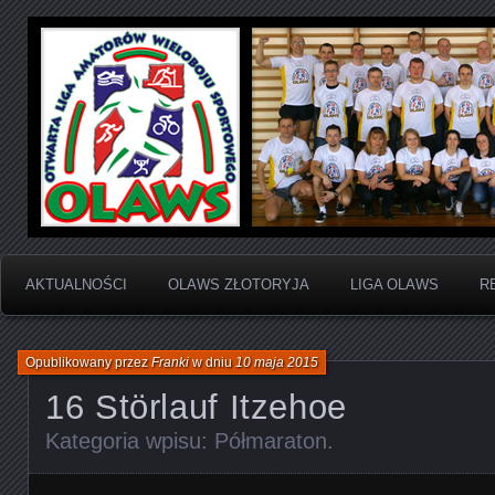
Otwarta Liga Amatorów Wieloboju Sportowego
OLAWS | Otwarta Liga
Sportowego
AKTUALNOŚCI
OLAWS ZŁOTORYJA
LIGA OLAWS
R
Opublikowany przez
Franki
w dniu
10 maja 2015
16 Störlauf Itzehoe
Kategoria wpisu:
Półmaraton
.