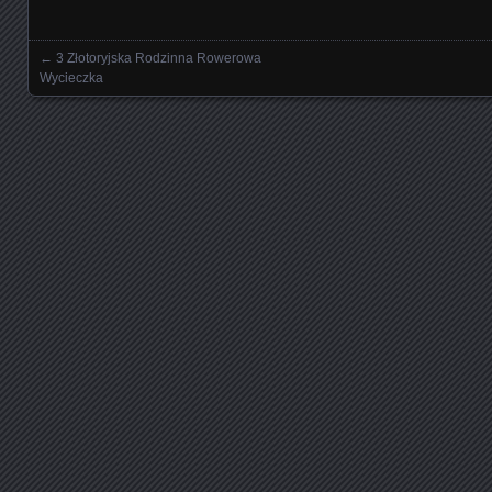
←
3 Złotoryjska Rodzinna Rowerowa
Nawigowanie wpisami
Wycieczka