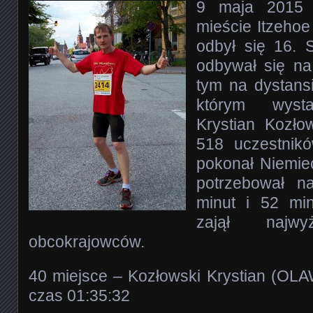
9 maja 2015 
mieście Itzeho
odbył się 16. S
odbywał się na
tym na dystans
którym wystar
Krystian Kozło
518 uczestnikó
pokonał Niemie
potrzebował n
minut i 52 mi
zajął najw
obcokrajowców.
40 miejsce – Kozłowski Krystian (OLA
czas 01:35:32