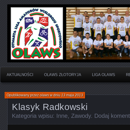
Otwarta Liga Amatorów Wieloboju Sportowego
OLAWS | Otwarta Liga
Sportowego
AKTUALNOŚCI
OLAWS ZŁOTORYJA
LIGA OLAWS
R
Opublikowany przez
olaws
w dniu
13 maja 2013
Klasyk Radkowski
Kategoria wpisu:
Inne
,
Zawody
.
Dodaj koment