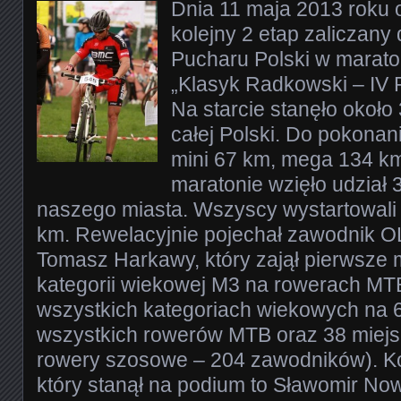
Dnia 11 maja 2013 roku 
kolejny 2 etap zaliczany 
Pucharu Polski w marat
„Klasyk Radkowski – IV 
Na starcie stanęło okoł
całej Polski. Do pokonan
mini 67 km, mega 134 km
maratonie wzięło udział
naszego miasta. Wszyscy wystartowali 
km. Rewelacyjnie pojechał zawodnik O
Tomasz Harkawy, który zajął pierwsze 
kategorii wiekowej M3 na rowerach MTB
wszystkich kategoriach wiekowych na 
wszystkich rowerów MTB oraz 38 miej
rowery szosowe – 204 zawodników). Kol
który stanął na podium to Sławomir No