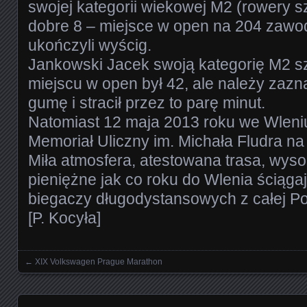
swojej kategorii wiekowej M2 (rowery s
dobre 8 – miejsce w open na 204 zawod
ukończyli wyścig.
Jankowski Jacek swoją kategorię M2 s
miejscu w open był 42, ale należy zazna
gumę i stracił przez to parę minut.
Natomiast 12 maja 2013 roku we Wleniu
Memoriał Uliczny im. Michała Fludra na
Miła atmosfera, atestowana trasa, wys
pieniężne jak co roku do Wlenia ściąga
biegaczy długodystansowych z całej Po
[P. Kocyła]
←
XIX Volkswagen Prague Marathon
Nawigowanie wpisami